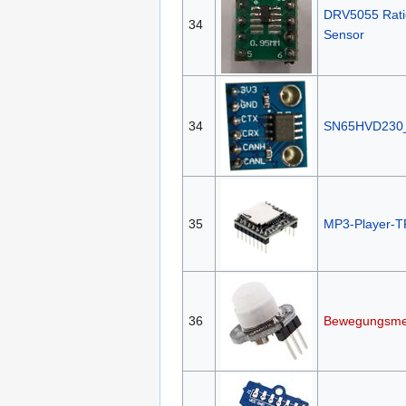
DRV5055 Ratio
34
Sensor
34
SN65HVD230
35
MP3-Player-T
36
Bewegungsme