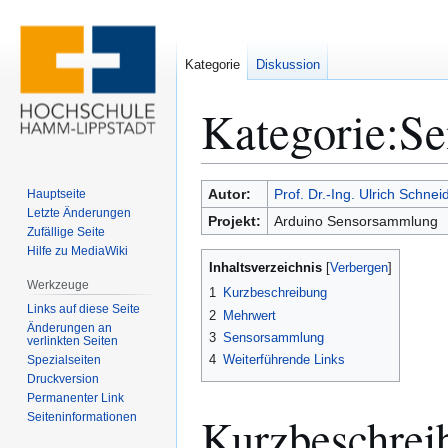
Kategorie
Diskussion
Kategorie
:
Se
Zur
Zur
Autor:
Prof. Dr.-Ing. Ulrich Schnei
Hauptseite
Navigation
Suche
Letzte Änderungen
Projekt:
Arduino Sensorsammlung
Zufällige Seite
springen
springen
Hilfe zu MediaWiki
Inhaltsverzeichnis
Werkzeuge
1
Kurzbeschreibung
Links auf diese Seite
2
Mehrwert
Änderungen an
3
Sensorsammlung
verlinkten Seiten
4
Weiterführende Links
Spezialseiten
Druckversion
Permanenter Link
Kurzbeschrei
Seiten­­informationen