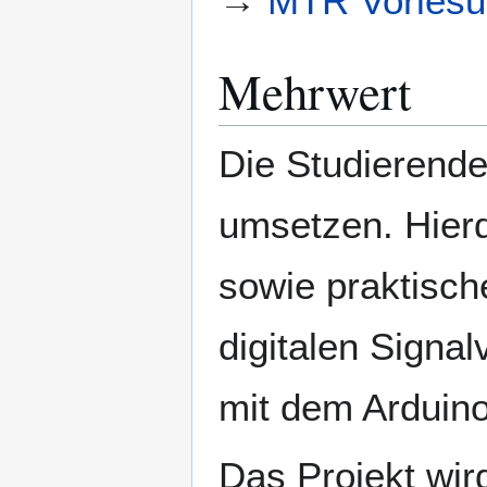
→
MTR Vorlesu
Mehrwert
Die Studierende
umsetzen. Hierd
sowie praktisc
digitalen Signa
mit dem Arduino 
Das Projekt wi