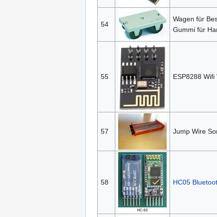
Wagen für Bes
54
Gummi für Ha
55
ESP8288 Wifi
57
Jump Wire Sor
58
HC05 Bluetoo