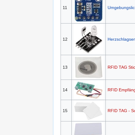
11
Umgebungslic
12
Herzschlagse
13
RFID TAG St
14
RFID Empfäng
15
RFID TAG - S