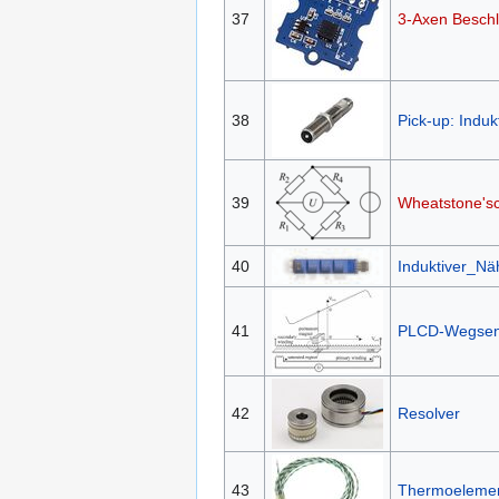
37
3-Axen Besch
38
Pick-up: Indu
39
Wheatstone's
40
Induktiver_N
41
PLCD-Wegsen
42
Resolver
43
Thermoeleme