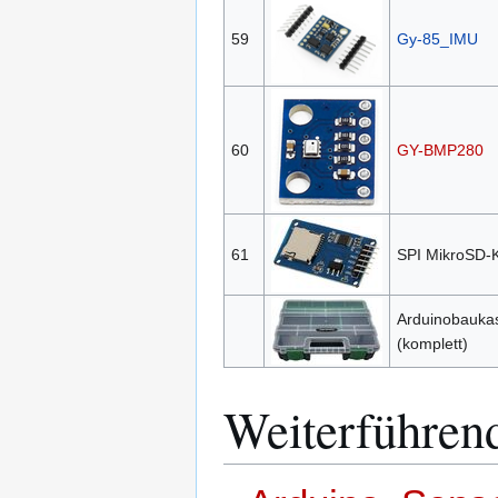
59
Gy-85_IMU
60
GY-BMP280
61
SPI MikroSD-
Arduinobauka
(komplett)
Weiterführen