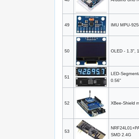
49
IMU MPU‑925
50
OLED - 1.3", 
LED-Segmentan
51
0.56"
52
XBee-Shield 
NRF24L01+PA+
53
SMD 2.4G