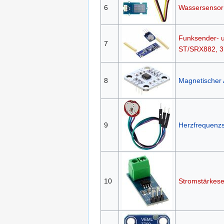
6
Wassersenso
Funksender- 
7
ST/SRX882, 3
8
Magnetischer
9
Herzfrequenz
10
Stromstärkes