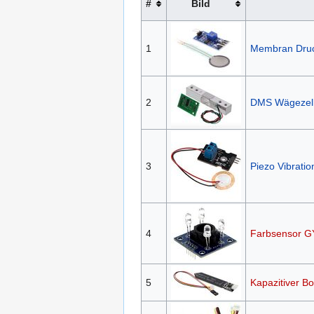
#
Bild
1
Membran Dru
2
DMS Wägezell
3
Piezo Vibrati
4
Farbsensor G
5
Kapazitiver B