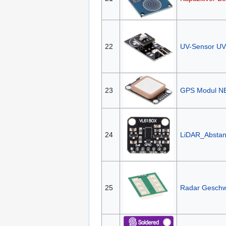
22
UV-Sensor U
23
GPS Modul N
24
LiDAR_Absta
25
Radar Geschw