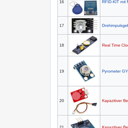
16
RFID-KIT mit
17
Drehimpulsge
18
Real Time Cl
19
Pyrometer G
20
Kapazitiver B
21
Kapazitiver 