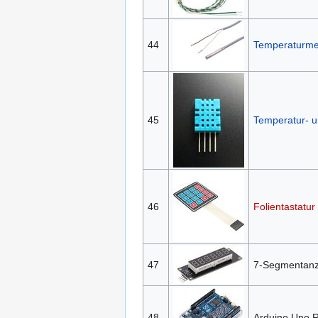
44
Temperaturm
45
Temperatur- u
46
Folientastatur
47
7-Segmentanz
48
Arduino Uno 