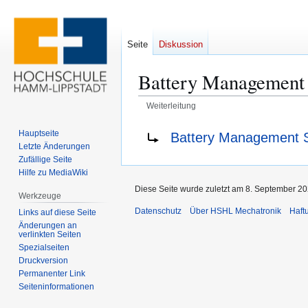
Seite
Diskussion
Battery Management
Weiterleitung
Zur
Zur
Weiterleitung nach:
Hauptseite
Battery Management 
Navigation
Suche
Letzte Änderungen
springen
springen
Zufällige Seite
Hilfe zu MediaWiki
Diese Seite wurde zuletzt am 8. September 20
Werkzeuge
Datenschutz
Über HSHL Mechatronik
Haft
Links auf diese Seite
Änderungen an
verlinkten Seiten
Spezialseiten
Druckversion
Permanenter Link
Seiten­­informationen