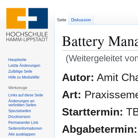
Seite
Diskussion
Battery Man
(Weitergeleitet vo
Hauptseite
Letzte Änderungen
Zur
Zur
Zufällige Seite
Autor:
Amit Ch
Hilfe zu MediaWiki
Navigation
Suche
springen
springen
Werkzeuge
Art:
Praxisseme
Links auf diese Seite
Änderungen an
verlinkten Seiten
Starttermin:
T
Spezialseiten
Druckversion
Permanenter Link
Abgabetermin:
Seiten­­informationen
Alle ausklappen