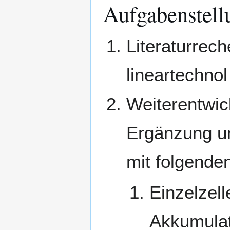
Aufgabenstell
Literaturrech
lineartechnol
Weiterentwi
Ergänzung u
mit folgende
Einzelzel
Akkumulat