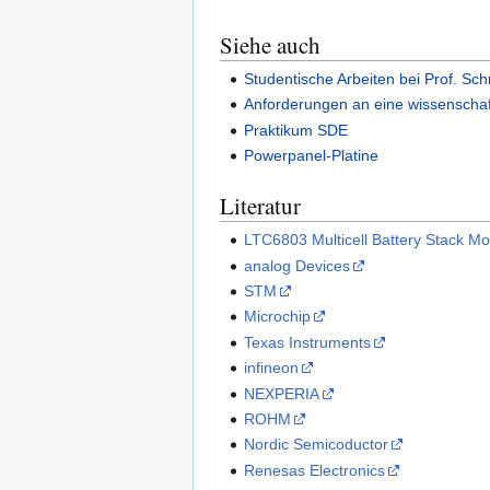
Siehe auch
Studentische Arbeiten bei Prof. Sch
Anforderungen an eine wissenschaft
Praktikum SDE
Powerpanel-Platine
Literatur
LTC6803 Multicell Battery Stack Mo
analog Devices
STM
Microchip
Texas Instruments
infineon
NEXPERIA
ROHM
Nordic Semicoductor
Renesas Electronics