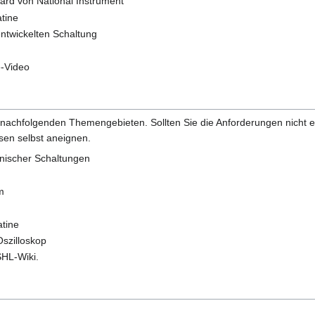
oard von National Instrument
tine
ntwickelten Schaltung
-Video
n nachfolgenden Themengebieten. Sollten Sie die Anforderungen nicht
sen selbst aneignen.
hnischer Schaltungen
m
tine
Oszilloskop
HL-Wiki.