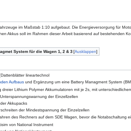
ahrzeuge im Maßstab 1:10 aufgebaut. Die Energieversorgung für Motor
en Akkus soll im Rahmen dieser Arbeit basierend auf bestehenden Ko
agmet System für die Wagen 1, 2 & 3
Ausklappen
Dattenblätter lineartechnol
nden Aufbaus
und Ergänzung um eine Battery Managment System (BMS
dreier Lithium Polymer Akkumulatoren mit je 2s, mit unterschiedlichem
 Unterspannungswarnung der Einzellzellen
der Akkupacks
rschreiten der Mindestspannung der Einzelzellen
ahren des Rechners auf dem SDE Wagen, bevor die Notabschaltung ei
tisim von National Instrument