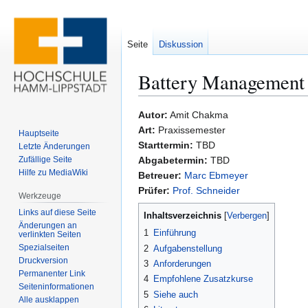
Seite
Diskussion
Battery Management
Zur
Zur
Autor:
Amit Chakma
Navigation
Suche
Art:
Praxissemester
Hauptseite
springen
springen
Starttermin:
TBD
Letzte Änderungen
Zufällige Seite
Abgabetermin:
TBD
Hilfe zu MediaWiki
Betreuer:
Marc Ebmeyer
Prüfer:
Prof. Schneider
Werkzeuge
Links auf diese Seite
Inhaltsverzeichnis
Änderungen an
1
Einführung
verlinkten Seiten
Spezialseiten
2
Aufgabenstellung
Druckversion
3
Anforderungen
Permanenter Link
4
Empfohlene Zusatzkurse
Seiten­­informationen
5
Siehe auch
Alle ausklappen