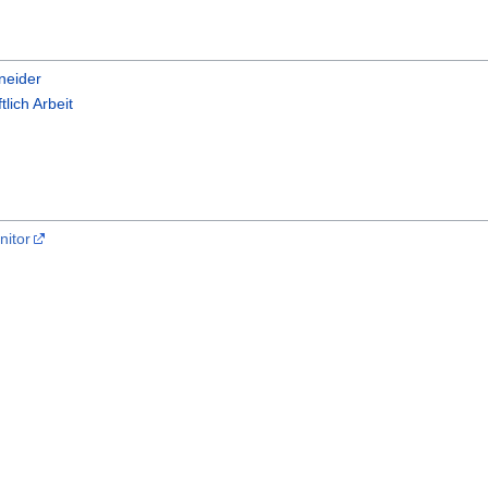
neider
lich Arbeit
nitor