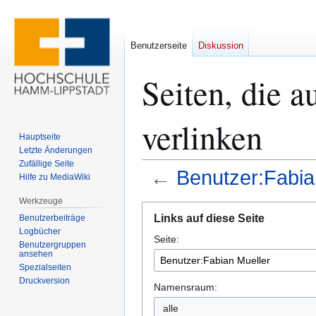
Benutzerseite
Diskussion
Seiten, die 
verlinken
Hauptseite
Letzte Änderungen
Zufällige Seite
←
Benutzer:Fabia
Hilfe zu MediaWiki
Werkzeuge
Zur
Zur
Links auf diese Seite
Benutzerbeiträge
Navigation
Suche
Logbücher
Seite:
springen
springen
Benutzergruppen
ansehen
Spezialseiten
Druckversion
Namensraum:
alle