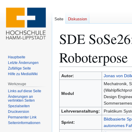
Seite
Diskussion
SDE SoSe26:
Roboterpose
Hauptseite
Letzte Änderungen
Zufällige Seite
Hilfe zu MediaWiki
Zur
Zur
Autor:
Jonas von Döll
Navigation
Suche
Mechatronik, 
Werkzeuge
springen
springen
(Wahlpflichtpro
Links auf diese Seite
Modul
Design Enginee
Änderungen an
verlinkten Seiten
Sommersemes
Spezialseiten
Lehrveranstaltung:
Praktikum Sys
Druckversion
Permanenter Link
Bildbasierte Sp
Sprint:
Seiten­­informationen
autonomes Fa