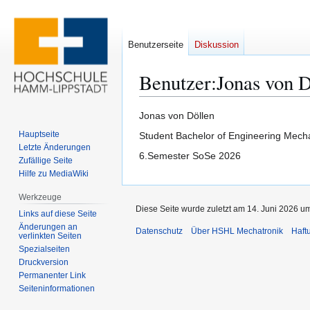
Benutzerseite
Diskussion
Benutzer
:
Jonas von D
Zur
Zur
Jonas von Döllen
Navigation
Suche
Hauptseite
Student Bachelor of Engineering Mecha
springen
springen
Letzte Änderungen
6.Semester SoSe 2026
Zufällige Seite
Hilfe zu MediaWiki
Werkzeuge
Diese Seite wurde zuletzt am 14. Juni 2026 um
Links auf diese Seite
Änderungen an
Datenschutz
Über HSHL Mechatronik
Haft
verlinkten Seiten
Spezialseiten
Druckversion
Permanenter Link
Seiten­­informationen