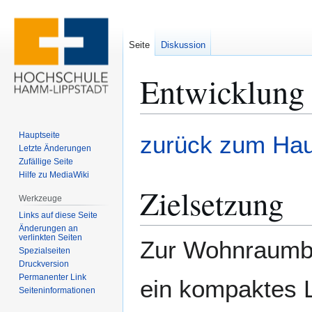
Seite
Diskussion
Entwicklung 
Zur
Zur
Hauptseite
zurück zum Haup
Navigation
Suche
Letzte Änderungen
Zufällige Seite
springen
springen
Hilfe zu MediaWiki
Zielsetzung
Werkzeuge
Links auf diese Seite
Änderungen an
verlinkten Seiten
Zur Wohnraumbel
Spezialseiten
Druckversion
Permanenter Link
ein kompaktes L
Seiten­­informationen