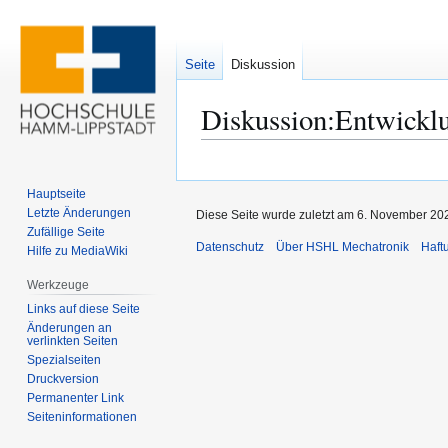
Seite
Diskussion
Diskussion
:
Entwickl
Zur
Zur
Navigation
Suche
Hauptseite
springen
springen
Letzte Änderungen
Diese Seite wurde zuletzt am 6. November 202
Zufällige Seite
Datenschutz
Über HSHL Mechatronik
Haft
Hilfe zu MediaWiki
Werkzeuge
Links auf diese Seite
Änderungen an
verlinkten Seiten
Spezialseiten
Druckversion
Permanenter Link
Seiten­­informationen