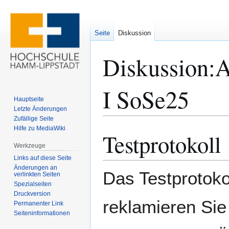
Seite
Diskussion
Diskussion
:
A
I SoSe25
Hauptseite
Letzte Änderungen
Zufällige Seite
Hilfe zu MediaWiki
Testprotokoll
Zur
Zur
Navigation
Suche
Werkzeuge
springen
springen
Links auf diese Seite
Änderungen an
Das Testprotokol
verlinkten Seiten
Spezialseiten
Druckversion
reklamieren Sie
Permanenter Link
Seiten­­informationen