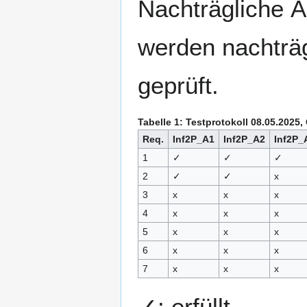
Nachträgliche Ä
werden nachträg
geprüft.
Tabelle 1: Testprotokoll 08.05.2025
Req.
Inf2P_A1
Inf2P_A2
Inf2P_
1
✓
✓
✓
2
✓
✓
x
3
x
x
x
4
x
x
x
5
x
x
x
6
x
x
x
7
x
x
x
✓: erfüllt