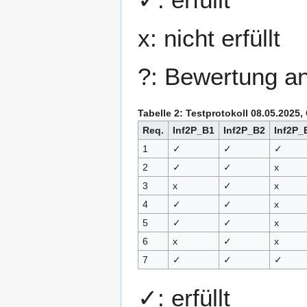
x: nicht erfüllt
?: Bewertung a
Tabelle 2: Testprotokoll 08.05.2025
Req.
Inf2P_B1
Inf2P_B2
Inf2P_
1
✓
✓
✓
2
✓
✓
x
3
x
✓
x
4
✓
✓
x
5
✓
✓
x
6
x
✓
x
7
✓
✓
✓
✓: erfüllt