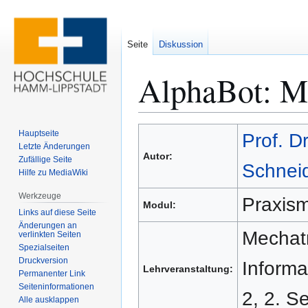
Seite
Diskussion
AlphaBot: M
Zur
Zur
Hauptseite
Prof. Dr
Navigation
Suche
Letzte Änderungen
Autor:
Zufällige Seite
springen
springen
Schnei
Hilfe zu MediaWiki
Werkzeuge
Praxism
Modul:
Links auf diese Seite
Änderungen an
Mechatr
verlinkten Seiten
Spezialseiten
Druckversion
Informa
Lehrveranstaltung:
Permanenter Link
Seiten­­informationen
2, 2. S
Alle ausklappen