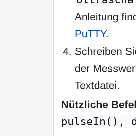
Anleitung fi
PuTTY
.
Schreiben Si
der Messwert
Textdatei.
Nützliche Befe
pulseIn(), 