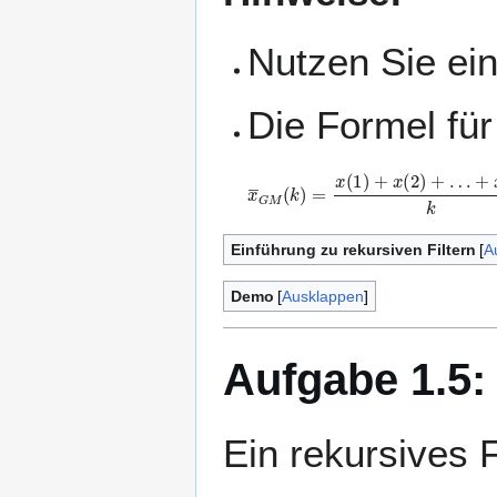
Nutzen Sie ein
Die Formel für 
x
¯
G
M
(
k
)
=
x
(
1
)
+
x
(
2
)
+
…
+
x
(
k
)
k
Einführung zu rekursiven Filtern
A
Demo
Ausklappen
Aufgabe 1.5: 
Ein rekursives 