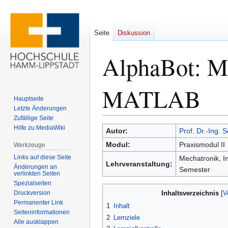
Seite
Diskussion
AlphaBot: Me
MATLAB
Hauptseite
Letzte Änderungen
Zufällige Seite
Hilfe zu MediaWiki
Zur
Zur
Autor:
Prof. Dr.-Ing. 
Navigation
Suche
Modul:
Praxismodul II
Werkzeuge
springen
springen
Links auf diese Seite
Mechatronik, In
Lehrveranstaltung:
Änderungen an
Semester
verlinkten Seiten
Spezialseiten
Druckversion
Inhaltsverzeichnis
Permanenter Link
1
Inhalt
Seiten­­informationen
2
Lernziele
Alle ausklappen