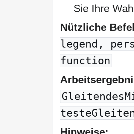
Sie Ihre Wahl
Nützliche Befe
legend, per
function
Arbeitsergebn
GleitendesM
testeGleite
Hinweise: