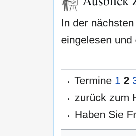
Ausblick z
In der nächste
eingelesen und
→ Termine
1
2
→ zurück zum H
→ Haben Sie F