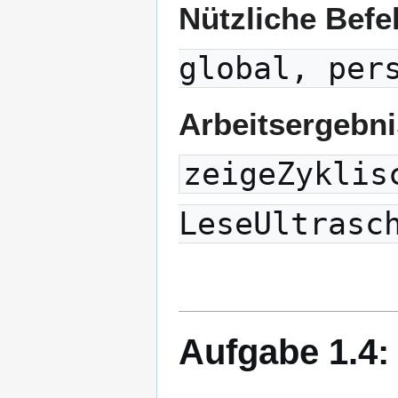
Nützliche Befe
global, per
Arbeitsergebn
zeigeZyklis
LeseUltrasc
Aufgabe 1.4: 