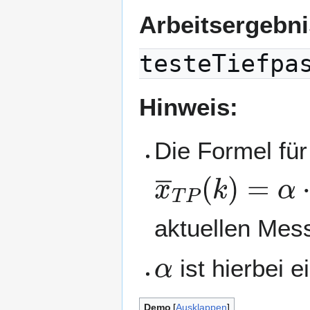
Arbeitsergebn
testeTiefpa
Hinweis:
Die Formel für 
x
¯
T
P
(
k
)
=
α
⋅
aktuellen Mes
α
ist hierbei 
Demo
Ausklappen