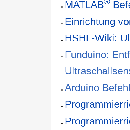
®
MATLAB
Befe
Einrichtung v
HSHL-Wiki: Ul
Funduino: Ent
Ultraschallse
Arduino Befeh
Programmierric
Programmierri