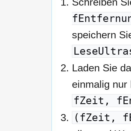
Schreiben Si
fEntfernu
speichern Sie
LeseUltra
Laden Sie da
einmalig nur
fZeit, fE
(fZeit, f