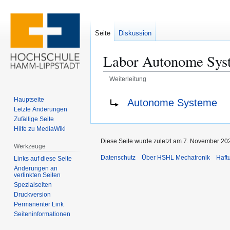
Seite
Diskussion
Labor Autonome Sys
Weiterleitung
Zur
Zur
Weiterleitung nach:
Hauptseite
Autonome Systeme
Navigation
Suche
Letzte Änderungen
springen
springen
Zufällige Seite
Hilfe zu MediaWiki
Diese Seite wurde zuletzt am 7. November 202
Werkzeuge
Datenschutz
Über HSHL Mechatronik
Haft
Links auf diese Seite
Änderungen an
verlinkten Seiten
Spezialseiten
Druckversion
Permanenter Link
Seiten­­informationen