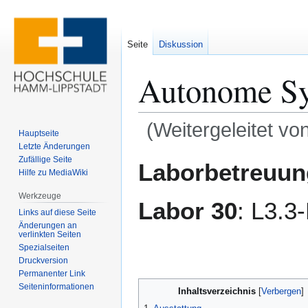
Seite
Diskussion
Autonome S
(Weitergeleitet vo
Hauptseite
Letzte Änderungen
Zur
Zur
Zufällige Seite
Laborbetreuun
Hilfe zu MediaWiki
Navigation
Suche
springen
springen
Werkzeuge
Labor 30
: L3.3
Links auf diese Seite
Änderungen an
verlinkten Seiten
Spezialseiten
Druckversion
Permanenter Link
Seiten­­informationen
Inhaltsverzeichnis