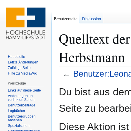
Benutzerseite
Diskussion
Quelltext de
Herbstmann
Hauptseite
Letzte Änderungen
Zufällige Seite
←
Benutzer:Leon
Hilfe zu MediaWiki
Werkzeuge
Zur
Zur
Du bist aus dem
Links auf diese Seite
Navigation
Suche
Änderungen an
springen
springen
verlinkten Seiten
Seite zu bearbe
Benutzerbeiträge
Logbücher
Benutzergruppen
ansehen
Diese Aktion ist
Spezialseiten