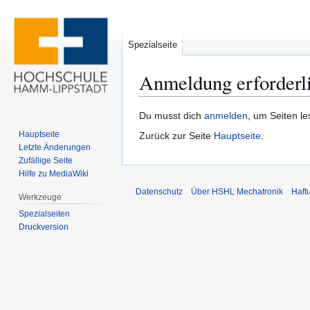
Spezialseite
Anmeldung erforderl
Zur
Zur
Du musst dich
anmelden
, um Seiten l
Navigation
Suche
Hauptseite
Zurück zur Seite
Hauptseite
.
springen
springen
Letzte Änderungen
Zufällige Seite
Hilfe zu MediaWiki
Datenschutz
Über HSHL Mechatronik
Haft
Werkzeuge
Spezialseiten
Druckversion