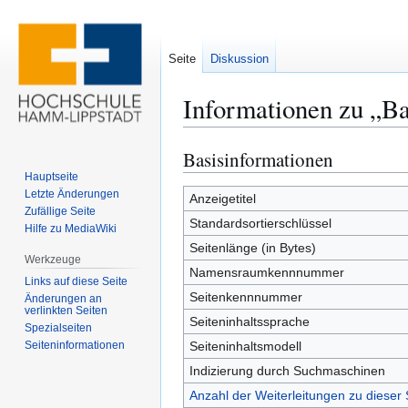
Seite
Diskussion
Informationen zu „B
Basisinformationen
Zur
Zur
Navigation
Suche
Hauptseite
Letzte Änderungen
springen
springen
Anzeigetitel
Zufällige Seite
Standardsortierschlüssel
Hilfe zu MediaWiki
Seitenlänge (in Bytes)
Werkzeuge
Namensraumkennnummer
Links auf diese Seite
Seitenkennnummer
Änderungen an
verlinkten Seiten
Seiteninhaltssprache
Spezialseiten
Seiten­­informationen
Seiteninhaltsmodell
Indizierung durch Suchmaschinen
Anzahl der Weiterleitungen zu dieser 