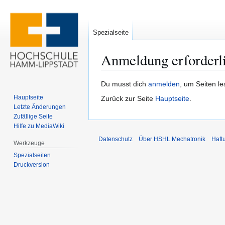
Spezialseite
Anmeldung erforderl
Zur
Zur
Du musst dich
anmelden
, um Seiten l
Navigation
Suche
Hauptseite
Zurück zur Seite
Hauptseite
.
springen
springen
Letzte Änderungen
Zufällige Seite
Hilfe zu MediaWiki
Datenschutz
Über HSHL Mechatronik
Haft
Werkzeuge
Spezialseiten
Druckversion