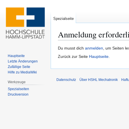
Spezialseite
Anmeldung erforderl
Zur
Zur
Du musst dich
anmelden
, um Seiten l
Navigation
Suche
Hauptseite
Zurück zur Seite
Hauptseite
.
springen
springen
Letzte Änderungen
Zufällige Seite
Hilfe zu MediaWiki
Datenschutz
Über HSHL Mechatronik
Haft
Werkzeuge
Spezialseiten
Druckversion