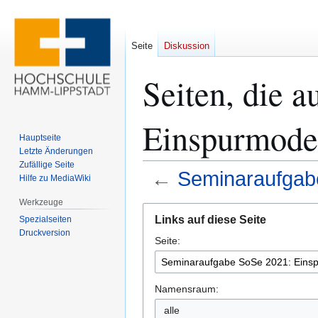
Seite
Diskussion
Seiten, die 
Einspurmodel
Hauptseite
Letzte Änderungen
Zufällige Seite
←
Seminaraufgab
Hilfe zu MediaWiki
Werkzeuge
Zur
Zur
Links auf diese Seite
Spezialseiten
Navigation
Suche
Druckversion
Seite:
springen
springen
Namensraum:
alle