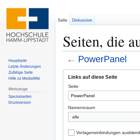
Seite
Diskussion
Seiten, die 
←
PowerPanel
Hauptseite
Letzte Änderungen
Zur
Zur
Zufällige Seite
Links auf diese Seite
Hilfe zu MediaWiki
Navigation
Suche
Seite:
springen
springen
Werkzeuge
Spezialseiten
Druckversion
Namensraum:
alle
Vorlageneinbindungen ausblen