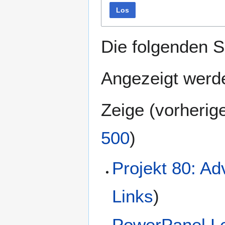
Los
Die folgenden S
Angezeigt werde
Zeige (
vorherig
500
)
Projekt 80: Ad
Links
)
PowerPanel L