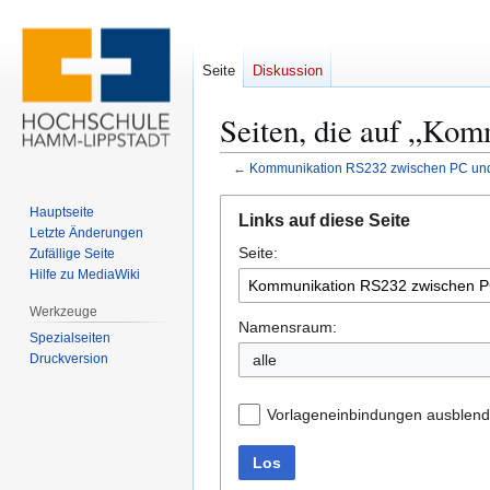
Seite
Diskussion
Seiten, die auf „Ko
←
Kommunikation RS232 zwischen PC un
Zur
Zur
Hauptseite
Links auf diese Seite
Navigation
Suche
Letzte Änderungen
Seite:
springen
springen
Zufällige Seite
Hilfe zu MediaWiki
Werkzeuge
Namensraum:
Spezialseiten
Druckversion
alle
Vorlageneinbindungen ausblen
Los