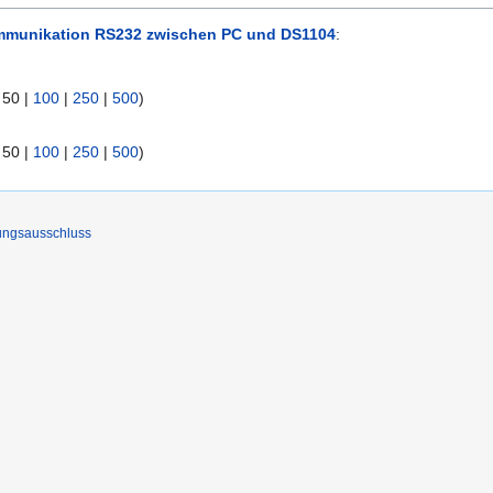
munikation RS232 zwischen PC und DS1104
:
|
50
|
100
|
250
|
500
)
|
50
|
100
|
250
|
500
)
ungsausschluss