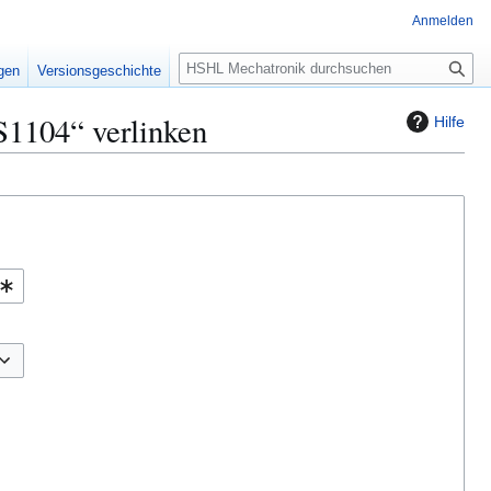
Anmelden
S
igen
Versionsgeschichte
u
c
1104“ verlinken
Hilfe
h
e