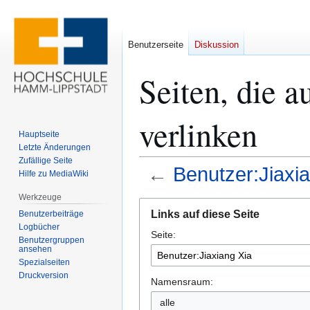
Benutzerseite
Diskussion
Seiten, die a
verlinken
Hauptseite
Letzte Änderungen
Zufällige Seite
←
Benutzer:Jiaxi
Hilfe zu MediaWiki
Werkzeuge
Zur
Zur
Links auf diese Seite
Benutzerbeiträge
Navigation
Suche
Logbücher
Seite:
springen
springen
Benutzergruppen
ansehen
Spezialseiten
Druckversion
Namensraum:
alle