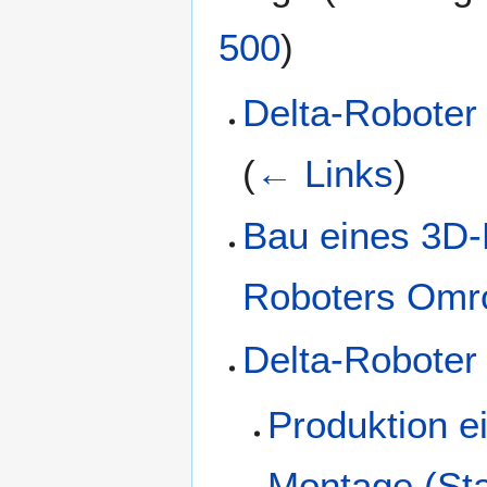
500
)
Delta-Roboter
(
← Links
)
Bau eines 3D-
Roboters Omro
Delta-Robote
Produktion e
Montage (Sta