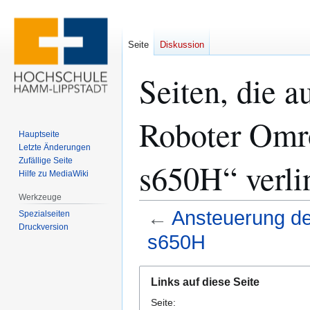
Seite
Diskussion
Seiten, die a
Roboter Omr
Hauptseite
Letzte Änderungen
Zufällige Seite
s650H“ verli
Hilfe zu MediaWiki
Werkzeuge
←
Ansteuerung de
Spezialseiten
Druckversion
s650H
Zur
Zur
Links auf diese Seite
Navigation
Suche
Seite:
springen
springen