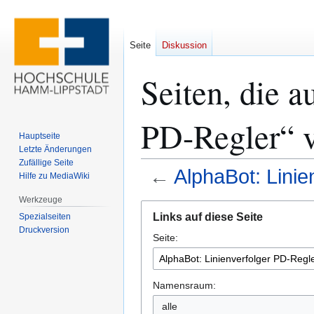
Seite
Diskussion
Seiten, die a
PD-Regler“ v
Hauptseite
Letzte Änderungen
Zufällige Seite
←
AlphaBot: Linie
Hilfe zu MediaWiki
Werkzeuge
Zur
Zur
Links auf diese Seite
Spezialseiten
Navigation
Suche
Druckversion
Seite:
springen
springen
Namensraum:
alle