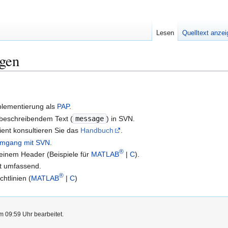
Lesen
Quelltext anze
gen
plementierung als
PAP
.
 beschreibendem Text (
message
) in SVN.
ent konsultieren Sie das
Handbuch
.
mgang mit SVN
.
®
 einem Header (Beispiele für
MATLAB
|
C
).
t umfassend.
®
htlinien (
MATLAB
|
C
)
m 09:59 Uhr bearbeitet.