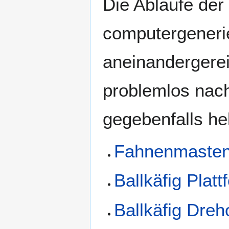
Die Abläufe der
computergenerier
aneinandergerei
problemlos nac
gegebenfalls he
Fahnenmaste
Ballkäfig Platt
Ballkäfig Dreh