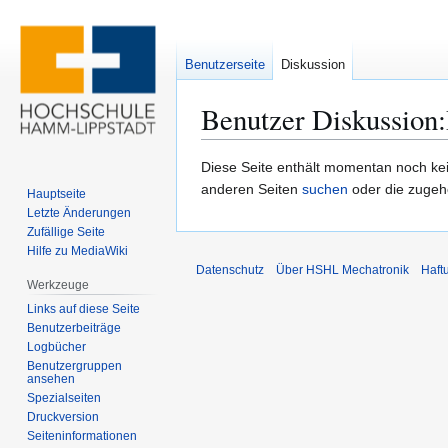
Benutzerseite
Diskussion
Benutzer Diskussion
:
Zur
Zur
Diese Seite enthält momentan noch keine
Navigation
Suche
anderen Seiten
suchen
oder die zuge
Hauptseite
springen
springen
Letzte Änderungen
Zufällige Seite
Hilfe zu MediaWiki
Datenschutz
Über HSHL Mechatronik
Haft
Werkzeuge
Links auf diese Seite
Benutzerbeiträge
Logbücher
Benutzergruppen
ansehen
Spezialseiten
Druckversion
Seiten­­informationen