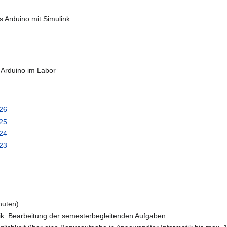
 Arduino mit Simulink
Arduino im Labor
e26
e25
e24
e23
nuten)
tik: Bearbeitung der semesterbegleitenden Aufgaben.