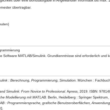
lichkeit über eine Bonusaufgabe in Angewandter Informatik bis max. 1
emester übertragbar.
nuten)
ogrammierung
ie Software MATLAB/Simulink. Grundkenntnisse sind erforderlich und 
ulink : Berechnung, Programmierung, Simulation.
München : Fachbuchve
d Simulink: From Novice to Professional.
Apress, 2019. ISBN: 9781
che Modellierung mit MATLAB.
Berlin, Heidelberg : Springer Spektrum
B : Programmiersprache, grafische Benutzeroberflächen, Anwendung
31