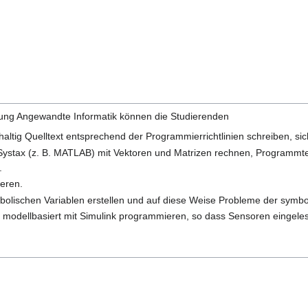
ung Angewandte Informatik können die Studierenden
altig Quelltext entsprechend der Programmierrichtlinien schreiben, sich
n Systax (z. B. MATLAB) mit Vektoren und Matrizen rechnen, Programmt
.
eren.
olischen Variablen erstellen und auf diese Weise Probleme der symbo
no modellbasiert mit Simulink programmieren, so dass Sensoren eingel