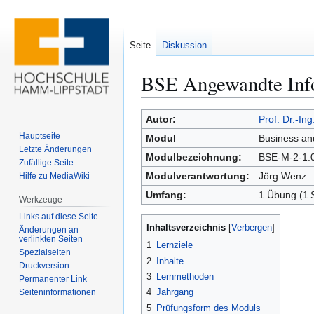
Seite
Diskussion
BSE Angewandte Inf
Zur
Zur
Autor:
Prof. Dr.-In
Navigation
Suche
Hauptseite
Modul
Business an
springen
springen
Letzte Änderungen
Modulbezeichnung:
BSE-M-2-1.
Zufällige Seite
Modulverantwortung:
Jörg Wenz
Hilfe zu MediaWiki
Umfang:
1 Übung (1 
Werkzeuge
Links auf diese Seite
Inhaltsverzeichnis
Änderungen an
verlinkten Seiten
1
Lernziele
Spezialseiten
2
Inhalte
Druckversion
3
Lernmethoden
Permanenter Link
4
Jahrgang
Seiten­­informationen
5
Prüfungsform des Moduls