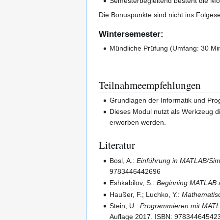
Semesterbegleitend besteht die Mög
Die Bonuspunkte sind nicht ins Folges
Wintersemester:
Mündliche Prüfung (Umfang: 30 Mi
Teilnahmeempfehlungen
Grundlagen der Informatik und Pr
Dieses Modul nutzt als Werkzeug d
erworben werden.
Literatur
Bosl, A.:
Einführung in MATLAB/Sim
9783446442696
Eshkabilov, S.:
Beginning MATLAB an
Haußer, F.; Luchko, Y.:
Mathematis
Stein, U.:
Programmieren mit MATLA
Auflage 2017. ISBN: 97834464542