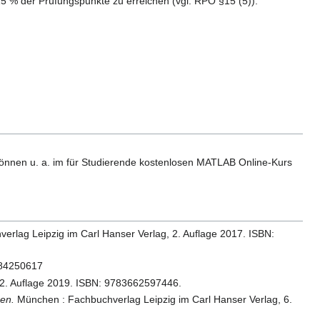
5 % der Prüfungspunkte zu erreichen (vgl. RPO §15 (5)).
können u. a. im für Studierende kostenlosen MATLAB Online-Kurs
rlag Leipzig im Carl Hanser Verlag, 2. Auflage 2017. ISBN:
484250617
, 2. Auflage 2019. ISBN: 9783662597446.
en.
München : Fachbuchverlag Leipzig im Carl Hanser Verlag, 6.