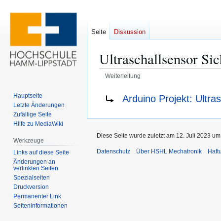
Seite
Diskussion
Ultraschallsensor Sic
Weiterleitung
Zur
Zur
Weiterleitung nach:
Hauptseite
Arduino Projekt: Ultra
Navigation
Suche
Letzte Änderungen
springen
springen
Zufällige Seite
Hilfe zu MediaWiki
Diese Seite wurde zuletzt am 12. Juli 2023 um
Werkzeuge
Datenschutz
Über HSHL Mechatronik
Haft
Links auf diese Seite
Änderungen an
verlinkten Seiten
Spezialseiten
Druckversion
Permanenter Link
Seiten­­informationen