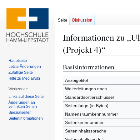
Seite
Diskussion
Informationen zu „Ul
(Projekt 4)“
Hauptseite
Basisinformationen
Zur
Zur
Letzte Änderungen
Navigation
Suche
Zufällige Seite
Hilfe zu MediaWiki
springen
springen
Anzeigetitel
Weiterleitungen nach
Werkzeuge
Links auf diese Seite
Standardsortierschlüssel
Änderungen an
Seitenlänge (in Bytes)
verlinkten Seiten
Spezialseiten
Namensraumkennnummer
Seiten­­informationen
Seitenkennnummer
Seiteninhaltssprache
Seiteninhaltsmodell