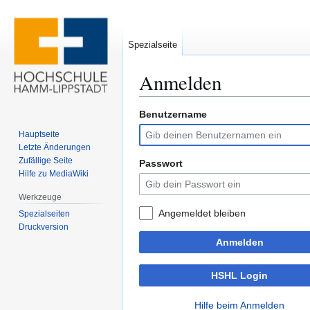
Spezialseite
Anmelden
Benutzername
Zur
Zur
Navigation
Suche
Hauptseite
springen
springen
Letzte Änderungen
Zufällige Seite
Passwort
Hilfe zu MediaWiki
Werkzeuge
Angemeldet bleiben
Spezialseiten
Druckversion
Anmelden
HSHL Login
Hilfe beim Anmelden