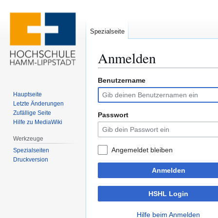
Spezialseite
Anmelden
Benutzername
Zur
Zur
Navigation
Suche
Hauptseite
springen
springen
Letzte Änderungen
Zufällige Seite
Passwort
Hilfe zu MediaWiki
Werkzeuge
Angemeldet bleiben
Spezialseiten
Druckversion
Anmelden
HSHL Login
Hilfe beim Anmelden