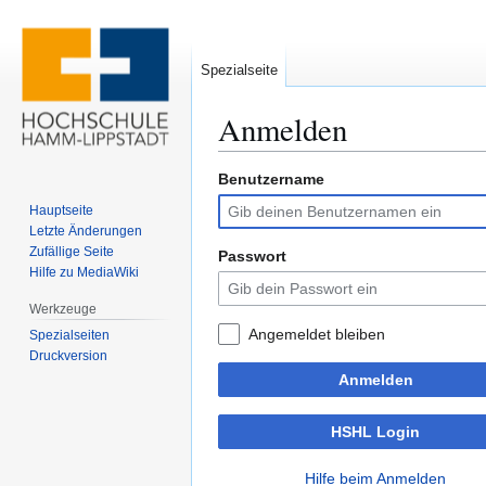
Spezialseite
Anmelden
Benutzername
Zur
Zur
Navigation
Suche
Hauptseite
springen
springen
Letzte Änderungen
Zufällige Seite
Passwort
Hilfe zu MediaWiki
Werkzeuge
Angemeldet bleiben
Spezialseiten
Druckversion
Anmelden
HSHL Login
Hilfe beim Anmelden