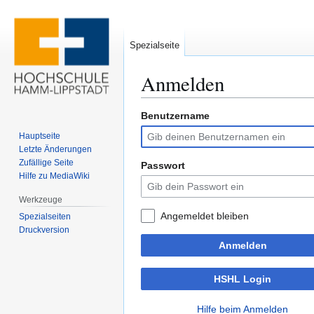
Spezialseite
Anmelden
Benutzername
Zur
Zur
Navigation
Suche
Hauptseite
springen
springen
Letzte Änderungen
Zufällige Seite
Passwort
Hilfe zu MediaWiki
Werkzeuge
Angemeldet bleiben
Spezialseiten
Druckversion
Anmelden
HSHL Login
Hilfe beim Anmelden