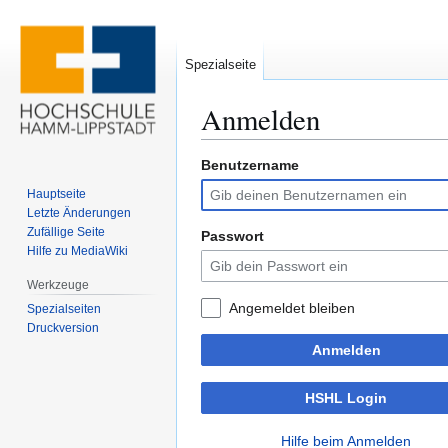
Spezialseite
Anmelden
Benutzername
Zur
Zur
Navigation
Suche
Hauptseite
springen
springen
Letzte Änderungen
Zufällige Seite
Passwort
Hilfe zu MediaWiki
Werkzeuge
Angemeldet bleiben
Spezialseiten
Druckversion
Anmelden
HSHL Login
Hilfe beim Anmelden