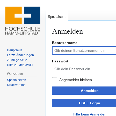
Spezialseite
Anmelden
Benutzername
Zur
Zur
Navigation
Suche
Hauptseite
springen
springen
Letzte Änderungen
Zufällige Seite
Passwort
Hilfe zu MediaWiki
Werkzeuge
Angemeldet bleiben
Spezialseiten
Druckversion
Anmelden
HSHL Login
Hilfe beim Anmelden