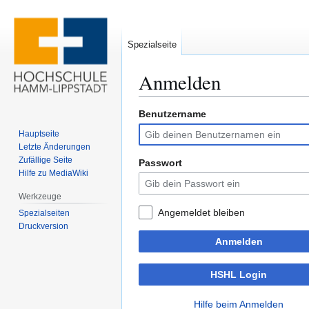
Spezialseite
Anmelden
Benutzername
Zur
Zur
Navigation
Suche
Hauptseite
springen
springen
Letzte Änderungen
Zufällige Seite
Passwort
Hilfe zu MediaWiki
Werkzeuge
Angemeldet bleiben
Spezialseiten
Druckversion
Anmelden
HSHL Login
Hilfe beim Anmelden