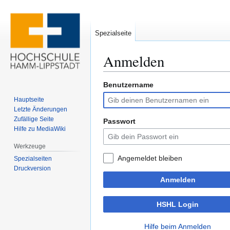
Spezialseite
Anmelden
Benutzername
Zur
Zur
Navigation
Suche
Hauptseite
springen
springen
Letzte Änderungen
Zufällige Seite
Passwort
Hilfe zu MediaWiki
Werkzeuge
Angemeldet bleiben
Spezialseiten
Druckversion
Anmelden
HSHL Login
Hilfe beim Anmelden