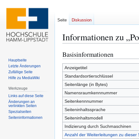
Seite
Diskussion
Informationen zu „P
Basisinformationen
Zur
Zur
Navigation
Suche
Hauptseite
Letzte Änderungen
springen
springen
Anzeigetitel
Zufällige Seite
Standardsortierschlüssel
Hilfe zu MediaWiki
Seitenlänge (in Bytes)
Werkzeuge
Namensraumkennnummer
Links auf diese Seite
Seitenkennnummer
Änderungen an
verlinkten Seiten
Seiteninhaltssprache
Spezialseiten
Seiten­­informationen
Seiteninhaltsmodell
Indizierung durch Suchmaschinen
Anzahl der Weiterleitungen zu dieser 