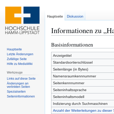
Hauptseite
Diskussion
Informationen zu „Ha
Basisinformationen
Zur
Zur
Navigation
Suche
Hauptseite
Letzte Änderungen
springen
springen
Anzeigetitel
Zufällige Seite
Standardsortierschlüssel
Hilfe zu MediaWiki
Seitenlänge (in Bytes)
Werkzeuge
Namensraumkennnummer
Links auf diese Seite
Seitenkennnummer
Änderungen an
verlinkten Seiten
Seiteninhaltssprache
Spezialseiten
Seiten­­informationen
Seiteninhaltsmodell
Indizierung durch Suchmaschinen
Anzahl der Weiterleitungen zu dieser 