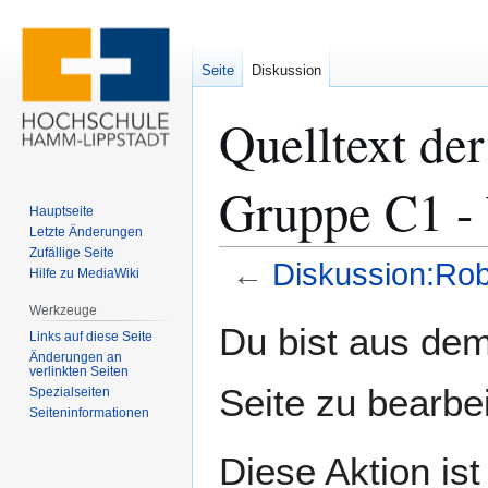
Seite
Diskussion
Quelltext de
Gruppe C1 -
Hauptseite
Letzte Änderungen
Zufällige Seite
←
Diskussion:Ro
Hilfe zu MediaWiki
Werkzeuge
Zur
Zur
Du bist aus dem
Links auf diese Seite
Navigation
Suche
Änderungen an
springen
springen
verlinkten Seiten
Seite zu bearbe
Spezialseiten
Seiten­­informationen
Diese Aktion ist