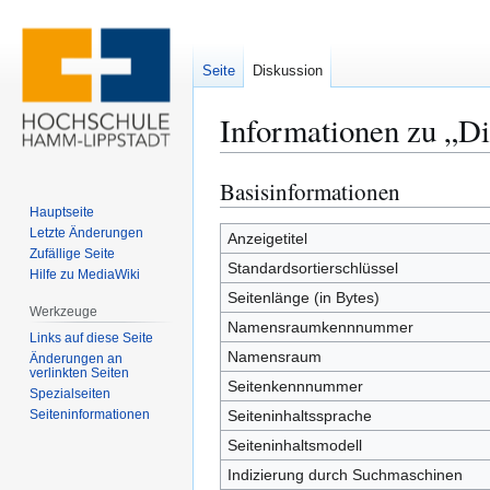
Seite
Diskussion
Informationen zu „D
Basisinformationen
Zur
Zur
Navigation
Suche
Hauptseite
Letzte Änderungen
springen
springen
Anzeigetitel
Zufällige Seite
Standardsortierschlüssel
Hilfe zu MediaWiki
Seitenlänge (in Bytes)
Werkzeuge
Namensraumkennnummer
Links auf diese Seite
Namensraum
Änderungen an
verlinkten Seiten
Seitenkennnummer
Spezialseiten
Seiten­­informationen
Seiteninhaltssprache
Seiteninhaltsmodell
Indizierung durch Suchmaschinen