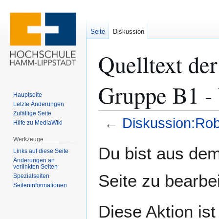
Seite
Diskussion
Quelltext de
Gruppe B1 -
Hauptseite
Letzte Änderungen
Zufällige Seite
←
Diskussion:Ro
Hilfe zu MediaWiki
Werkzeuge
Zur
Zur
Du bist aus dem
Links auf diese Seite
Navigation
Suche
Änderungen an
springen
springen
verlinkten Seiten
Seite zu bearbe
Spezialseiten
Seiten­­informationen
Diese Aktion ist