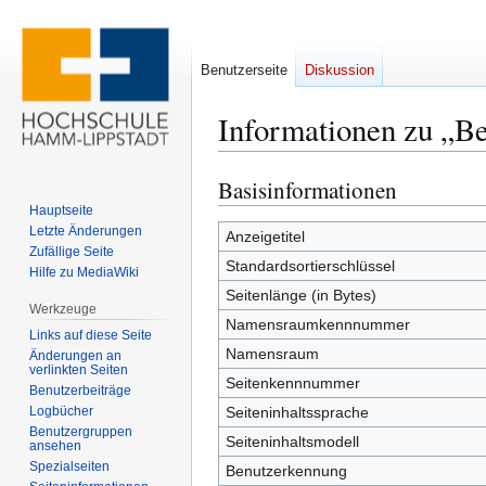
Benutzerseite
Diskussion
Informationen zu „B
Basisinformationen
Zur
Zur
Navigation
Suche
Hauptseite
Letzte Änderungen
springen
springen
Anzeigetitel
Zufällige Seite
Standardsortierschlüssel
Hilfe zu MediaWiki
Seitenlänge (in Bytes)
Werkzeuge
Namensraumkennnummer
Links auf diese Seite
Namensraum
Änderungen an
verlinkten Seiten
Seitenkennnummer
Benutzerbeiträge
Logbücher
Seiteninhaltssprache
Benutzergruppen
Seiteninhaltsmodell
ansehen
Spezialseiten
Benutzerkennung