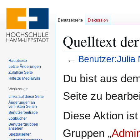
Benutzerseite
Diskussion
Quelltext der
←
Benutzer:Julia 
Hauptseite
Letzte Änderungen
Zur
Zur
Zufällige Seite
Du bist aus dem
Hilfe zu MediaWiki
Navigation
Suche
springen
springen
Werkzeuge
Seite zu bearbe
Links auf diese Seite
Änderungen an
verlinkten Seiten
Diese Aktion ist
Benutzerbeiträge
Logbücher
Benutzergruppen
ansehen
Gruppen „
Admin
Spezialseiten