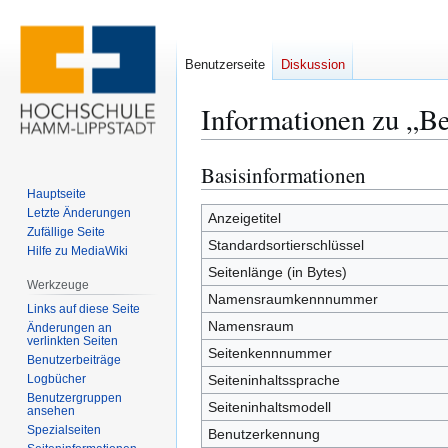
Benutzerseite
Diskussion
Informationen zu „B
Basisinformationen
Zur
Zur
Navigation
Suche
Hauptseite
Letzte Änderungen
springen
springen
Anzeigetitel
Zufällige Seite
Standardsortierschlüssel
Hilfe zu MediaWiki
Seitenlänge (in Bytes)
Werkzeuge
Namensraumkennnummer
Links auf diese Seite
Namensraum
Änderungen an
verlinkten Seiten
Seitenkennnummer
Benutzerbeiträge
Logbücher
Seiteninhaltssprache
Benutzergruppen
Seiteninhaltsmodell
ansehen
Spezialseiten
Benutzerkennung