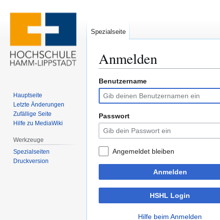
Spezialseite
Anmelden
Benutzername
Zur
Zur
Navigation
Suche
Hauptseite
springen
springen
Letzte Änderungen
Zufällige Seite
Passwort
Hilfe zu MediaWiki
Werkzeuge
Angemeldet bleiben
Spezialseiten
Druckversion
Anmelden
HSHL Login
Hilfe beim Anmelden