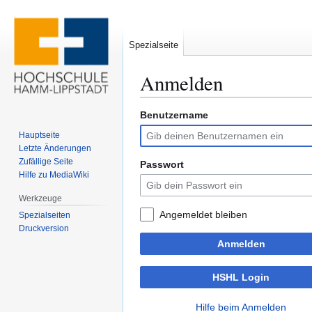
Spezialseite
Anmelden
Benutzername
Zur
Zur
Navigation
Suche
Hauptseite
springen
springen
Letzte Änderungen
Zufällige Seite
Passwort
Hilfe zu MediaWiki
Werkzeuge
Angemeldet bleiben
Spezialseiten
Druckversion
Anmelden
HSHL Login
Hilfe beim Anmelden