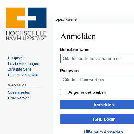
Spezialseite
Anmelden
Benutzername
Zur
Zur
Navigation
Suche
Hauptseite
springen
springen
Letzte Änderungen
Zufällige Seite
Passwort
Hilfe zu MediaWiki
Werkzeuge
Angemeldet bleiben
Spezialseiten
Druckversion
Anmelden
HSHL Login
Hilfe beim Anmelden